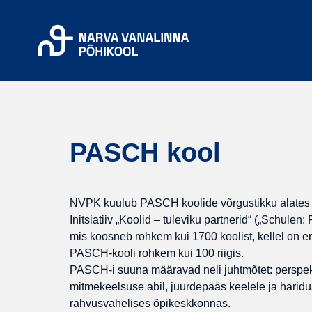
Skip to main content
PASCH kool
NVPK kuulub PASCH koolide võrgustikku alates 
Initsiatiiv „Koolid – tuleviku partnerid“ („Schule
mis koosneb rohkem kui 1700 koolist, kellel on er
PASCH-kooli rohkem kui 100 riigis.
PASCH-i suuna määravad neli juhtmõtet: perspekt
mitmekeelsuse abil, juurdepääs keelele ja harid
rahvusvahelises õpikeskkonnas.