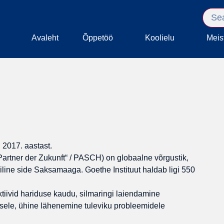
Avaleht
Õppetöö
Koolielu
Meis
2017. aastast.
n: Partner der Zukunft“ / PASCH) on globaalne võrgustik,
iline side Saksamaaga. Goethe Instituut haldab ligi 550
iivid hariduse kaudu, silmaringi laiendamine
usele, ühine lähenemine tuleviku probleemidele