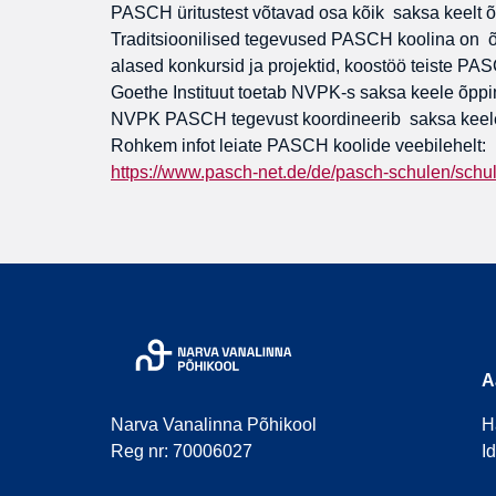
PASCH üritustest võtavad osa kõik saksa keelt õp
Traditsioonilised tegevused PASCH koolina on õ
alased konkursid ja projektid, koostöö teiste PA
Goethe Instituut toetab NVPK-s saksa keele õppimi
NVPK PASCH tegevust koordineerib saksa keele
Rohkem infot leiate PASCH koolide veebilehelt:
https://www.pasch-net.de/de/pasch-schulen/schulp
A
Narva Vanalinna Põhikool
H
Reg nr: 70006027
I