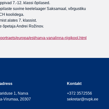
pivad 7.-12. klassi õpilased.
pilaste suvine keelelaager Saksamaal, võrgustiku
SCH koolidega.
st alates 7. klassist.
 õpetaja Andrei Rožinov.
ortraets/europa/est/narva-vanalinna-riigikool.html
adress
Kontakt
ariduse 1,
Narva
+372 3572556
da-Virumaa,
20307
sekretar@nvpk.ee